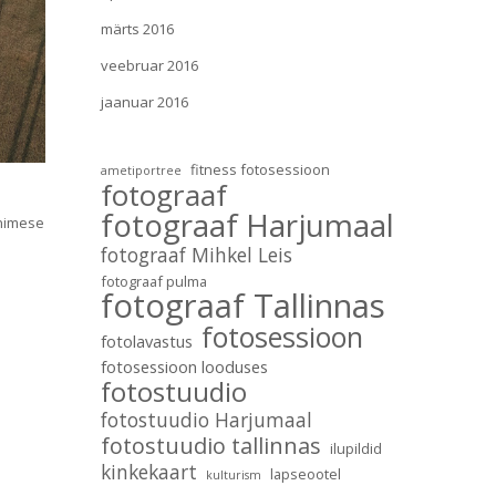
märts 2016
veebruar 2016
jaanuar 2016
fitness fotosessioon
ametiportree
fotograaf
fotograaf Harjumaal
inimese
fotograaf Mihkel Leis
fotograaf pulma
fotograaf Tallinnas
fotosessioon
fotolavastus
fotosessioon looduses
fotostuudio
fotostuudio Harjumaal
fotostuudio tallinnas
ilupildid
kinkekaart
lapseootel
kulturism