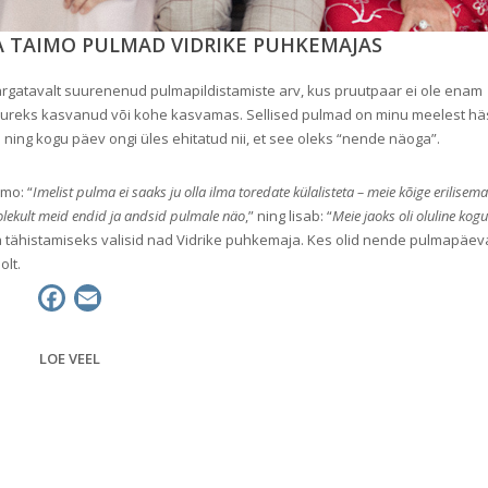
JA TAIMO PULMAD VIDRIKE PUHKEMAJAS
märgatavalt suurenenud pulmapildistamiste arv, kus pruutpaar ei ole enam
suureks kasvanud või kohe kasvamas. Sellised pulmad on minu meelest häs
 ning kogu päev ongi üles ehitatud nii, et see oleks “nende näoga”.
imo: “
Imelist pulma ei saaks ju olla ilma toredate külalisteta – meie kõige erilisema
lekult meid endid ja andsid pulmale näo
,” ning lisab: “
Meie jaoks oli oluline kogu
a tähistamiseks valisid nad Vidrike puhkemaja. Kes olid nende pulmapäev
olt.
F
E
a
m
c
a
LOE VEEL
e
i
b
l
o
o
k