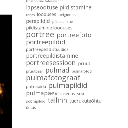
lapseootuse fotosessioon
lapseootuse pildistamine
looduses
peigmees
linnas
perepildid
pildistamine
pildistamine looduses
portree
portreefoto
portreepildid
portreepildid stuudios
portreepildistamine
portreesessioon
pruut
pulmad
pruutpaar
pulmafotod
pulmafotograaf
pulmapildid
pulmapidu
pulmapäev
rasedus
suvi
tallinn
tüdrukuteõhtu
sõbrapildid
üritus