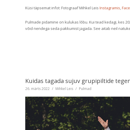
Küsi täpsemat infot: Fotograaf Mihkel Leis
Instagramis
,
Face
Pulmade pidamine on kulukas lõbu. Kui tead kedagi, kes 2023
võid nendega seda pakkumist jagada. See aitab neil natuk
Kuidas tagada sujuv grupipiltide teg
26. märts 2022
/
Mihkel Leis
/
Pulmad