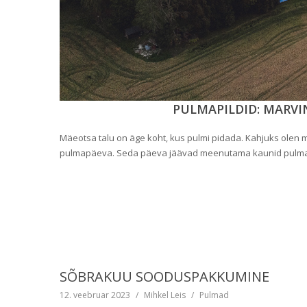
PULMAPILDID: MARVI
Mäeotsa talu on äge koht, kus pulmi pidada. Kahjuks olen ma
pulmapäeva. Seda päeva jäävad meenutama kaunid pulmapild
SÕBRAKUU SOODUSPAKKUMINE
12. veebruar 2023
/
Mihkel Leis
/
Pulmad