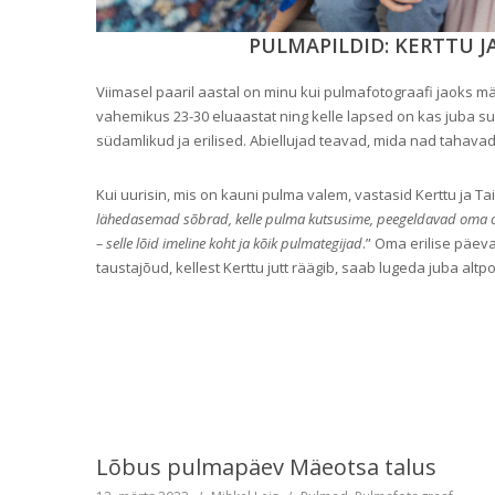
PULMAPILDID: KERTTU 
Viimasel paaril aastal on minu kui pulmafotograafi jaoks 
vahemikus 23-30 eluaastat ning kelle lapsed on kas juba 
südamlikud ja erilised. Abiellujad teavad, mida nad tahavad
Kui uurisin, mis on kauni pulma valem, vastasid Kerttu ja Ta
lähedasemad sõbrad, kelle pulma kutsusime, peegeldavad oma o
– selle lõid imeline koht ja kõik pulmategijad
.” Oma erilise päev
taustajõud, kellest Kerttu jutt räägib, saab lugeda juba altpo
Lõbus pulmapäev Mäeotsa talus