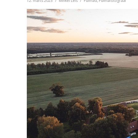
12. märts 2023
/
Mihkel Leis
/
Pulmad
,
Pulmafotograaf