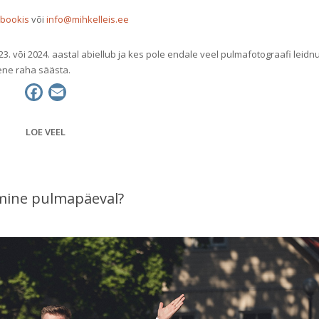
bookis
või
info@mihkelleis.ee
. või 2024. aastal abiellub ja kes pole endale veel pulmafotograafi leidnud
ene raha säästa.
F
E
a
m
c
a
LOE VEEL
e
i
b
l
o
emine pulmapäeval?
o
k