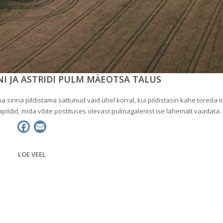
NI JA ASTRIDI PULM MÄEOTSA TALUS
 sinna pildistama sattunud vaid ühel korral, kui pildistasin kahe toreda 
id, mida võite postituses olevast pulmagaleriist ise lähemalt vaadata.
F
E
a
m
c
a
LOE VEEL
e
i
b
l
o
o
k