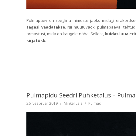
Pulmapäev on reeglina inimeste jaoks midagi erakordset
tagasi vaadatakse
. Nii muutuvadki pulmapäeval tehtud 
armastust, mida on kaugele näha. Sellest,
kuidas luua er
kirjatükk
.
Pulmapidu Seedri Puhketalus – Pulmaf
26. veebruar 2019
/
Mihkel Leis
/
Pulmad