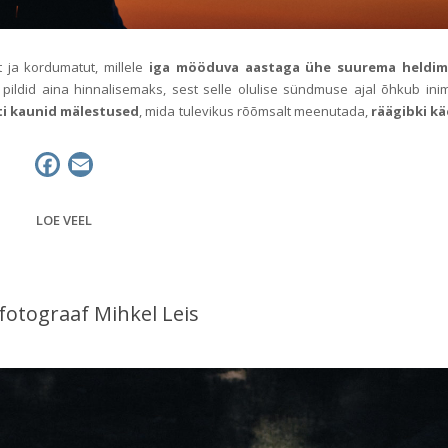
 ja kordumatut, millele
iga mööduva aastaga ühe suurema heldi
pildid aina hinnalisemaks, sest selle olulise sündmuse ajal õhkub ini
iti kaunid mälestused
, mida tulevikus rõõmsalt meenutada,
räägibki kä
F
E
a
m
c
a
LOE VEEL
e
i
b
l
o
otograaf Mihkel Leis
o
k