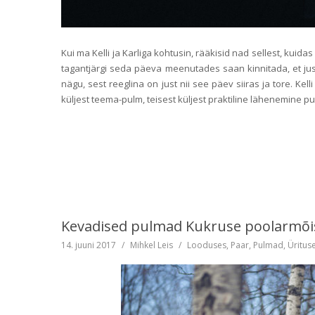
Kui ma Kelli ja Karliga kohtusin, rääkisid nad sellest, ku
tagantjärgi seda päeva meenutades saan kinnitada, et jus
nägu, sest reeglina on just nii see päev siiras ja tore. Kel
küljest teema-pulm, teisest küljest praktiline lähenemine pul
Kevadised pulmad Kukruse poolarmõis
14. juuni 2017
/
Mihkel Leis
/
Looduses
,
Paar
,
Pulmad
,
Üritus