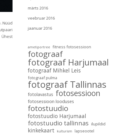
märts 2016
veebruar 2016
e. Nüüd
jaanuar 2016
utpaari
. Ühest
fitness fotosessioon
ametiportree
fotograaf
fotograaf Harjumaal
fotograaf Mihkel Leis
fotograaf pulma
fotograaf Tallinnas
fotosessioon
fotolavastus
fotosessioon looduses
fotostuudio
fotostuudio Harjumaal
fotostuudio tallinnas
ilupildid
kinkekaart
lapseootel
kulturism