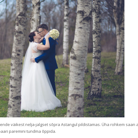
a nende väikest nelja-jalgset sõpra Astangul pildistamas. Üha rohkem saan 
paari paremini tundma õppida.