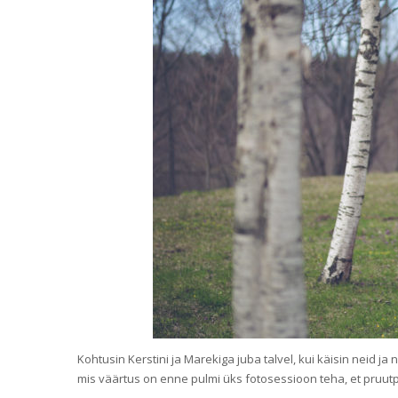
Kohtusin Kerstini ja Marekiga juba talvel, kui käisin neid j
mis väärtus on enne pulmi üks fotosessioon teha, et pruut