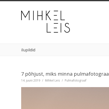
ilupildid
7 põhjust, miks minna pulmafotograa
14. juuni 2019
/
Mihkel Leis
/
Pulmafotograaf