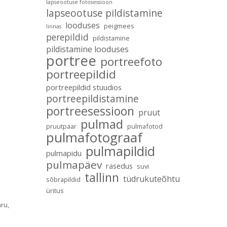
lapseootuse fotosessioon
lapseootuse pildistamine
looduses
peigmees
linnas
perepildid
pildistamine
pildistamine looduses
portree
portreefoto
portreepildid
portreepildid stuudios
portreepildistamine
portreesessioon
pruut
pulmad
pruutpaar
pulmafotod
pulmafotograaf
pulmapildid
pulmapidu
pulmapäev
rasedus
suvi
tallinn
tüdrukuteõhtu
sõbrapildid
üritus
aru,