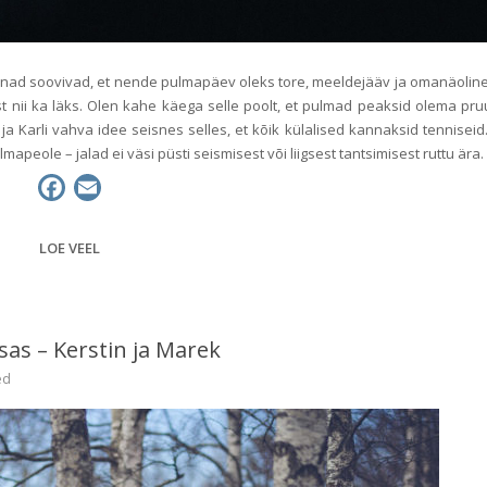
idas nad soovivad, et nende pulmapäev oleks tore, meeldejääv ja omanäolin
t nii ka läks. Olen kahe käega selle poolt, et pulmad peaksid olema pru
li ja Karli vahva idee seisnes selles, et kõik külalised kannaksid tenniseid
mapeole – jalad ei väsi püsti seismisest või liigsest tantsimisest ruttu ära.
F
E
a
m
c
a
LOE VEEL
e
i
b
l
o
as – Kerstin ja Marek
o
k
ed