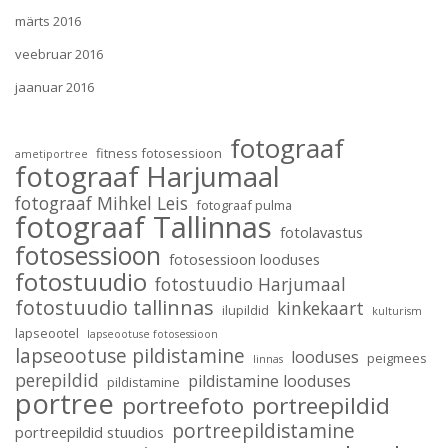
märts 2016
veebruar 2016
jaanuar 2016
fotograaf
fitness fotosessioon
ametiportree
fotograaf Harjumaal
fotograaf Mihkel Leis
fotograaf pulma
fotograaf Tallinnas
fotolavastus
fotosessioon
fotosessioon looduses
fotostuudio
fotostuudio Harjumaal
fotostuudio tallinnas
kinkekaart
ilupildid
kulturism
lapseootel
lapseootuse fotosessioon
lapseootuse pildistamine
looduses
peigmees
linnas
perepildid
pildistamine looduses
pildistamine
portree
portreefoto
portreepildid
portreepildistamine
portreepildid stuudios