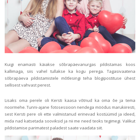
Kuigi enamasti käiakse sõbrapäevanurgas pildistamas koos
kallimaga, siis vahel tullakse ka kogu perega. Tagasivaatena
sõbrapäeva pildistamistele mõtlesingi teha blogipostituse ühest
sellisest vahvast perest.
Lisaks oma perele oli Kersti kaasa võtnud ka oma õe ja tema
noormehe. Tunni-ajane fotosessioon nendega möödus marukiiresti,
sest Kersti pere oli ette valmistanud erinevad kostüümid ja ideed,
mida nad katsetada sooviksid ja nii me need teoks tegimegi. Valikut
pildistamise parimatest paladest saate vaadata siit.