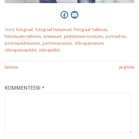
F
E
a
m
c
a
Sildid:
fotograaf
fotograaf Harjumaal
fotograaf Tallinnas
fotostuudio tallinnas
kinkekaart
pildistamine looduses
portreefoto
e
i
portreepildistamine
portreesessioon
sõbrapäevanurk
b
l
sõbrapäevapildid
sõbrapildid
o
o
Eelmine
Järgmine
k
KOMMENTEERI
*